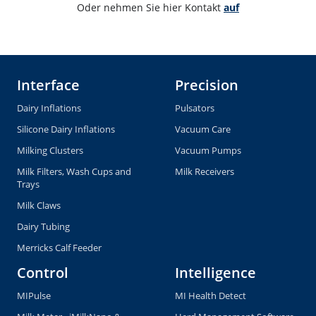
Oder nehmen Sie hier Kontakt 
auf
Interface
Precision
Dairy Inflations
Pulsators
Silicone Dairy Inflations
Vacuum Care
Milking Clusters
Vacuum Pumps
Milk Filters, Wash Cups and
Milk Receivers
Trays
Milk Claws
Dairy Tubing
Merricks Calf Feeder
Control
Intelligence
MIPulse
MI Health Detect