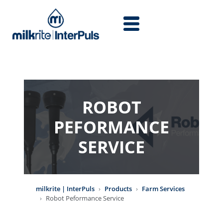
Skip to main content
ROBOT
PEFORMANCE
SERVICE
milkrite | InterPuls
Products
Farm Services
Robot Peformance Service