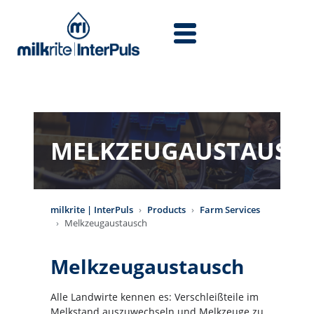
Skip to main content
MELKZEUGAUSTAUSC
milkrite | InterPuls
Products
Farm Services
Melkzeugaustausch
Melkzeugaustausch
Alle Landwirte kennen es: Verschleißteile im
Melkstand auszuwechseln und Melkzeuge zu