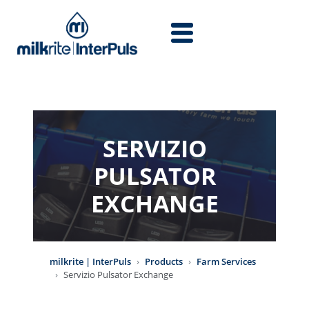
Skip to main content
SERVIZIO
PULSATOR
EXCHANGE
milkrite | InterPuls
Products
Farm Services
Servizio Pulsator Exchange