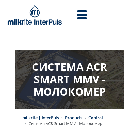
Skip to main content
СИСТЕМА ACR
SMART MMV -
МОЛОКОМЕР
milkrite | InterPuls
Products
Control
Система ACR Smart MMV - Молокомер