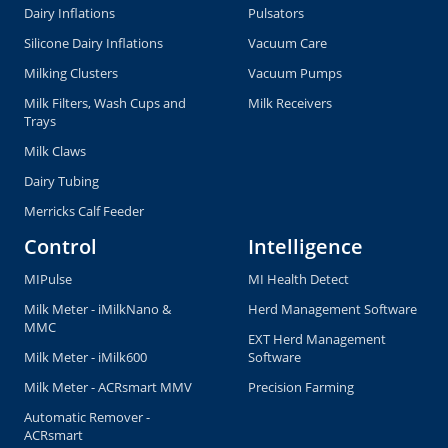
Dairy Inflations
Pulsators
Silicone Dairy Inflations
Vacuum Care
Milking Clusters
Vacuum Pumps
Milk Filters, Wash Cups and
Milk Receivers
Trays
Milk Claws
Dairy Tubing
Merricks Calf Feeder
Control
Intelligence
MIPulse
MI Health Detect
Milk Meter - iMilkNano &
Herd Management Software
MMC
EXT Herd Management
Milk Meter - iMilk600
Software
Milk Meter - ACRsmart MMV
Precision Farming
Automatic Remover -
ACRsmart