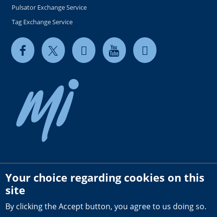
Pulsator Exchange Service
Tag Exchange Service
Your choice regarding cookies on this
Copyright © 2026 milkrite | InterPuls. All rights reserved.
site
Privacy and Cookie Policy
By clicking the Accept button, you agree to us doing so.
Terms of use