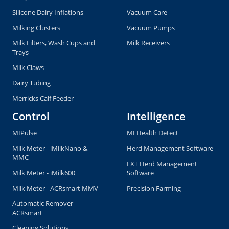
Silicone Dairy Inflations
Vacuum Care
Milking Clusters
Vacuum Pumps
Milk Filters, Wash Cups and
Milk Receivers
Trays
Milk Claws
Dairy Tubing
Merricks Calf Feeder
Control
Intelligence
MIPulse
MI Health Detect
Milk Meter - iMilkNano &
Herd Management Software
MMC
EXT Herd Management
Milk Meter - iMilk600
Software
Milk Meter - ACRsmart MMV
Precision Farming
Automatic Remover -
ACRsmart
Cleaning Solutions