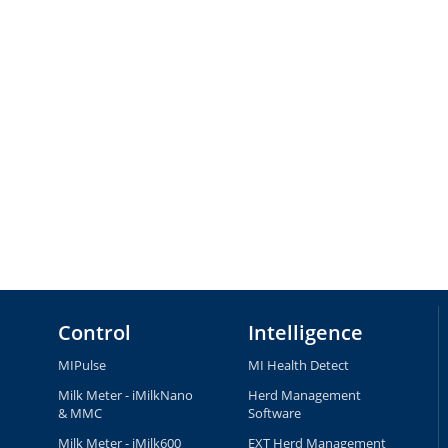
Control
Intelligence
MIPulse
MI Health Detect
Milk Meter - iMilkNano
Herd Management
& MMC
Software
Milk Meter - iMilk600
EXT Herd Management