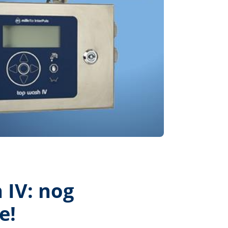
IV: nog
e!