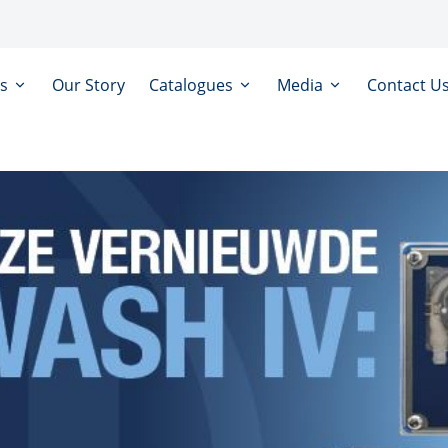
ts
Our Story
Catalogues
Media
Contact U