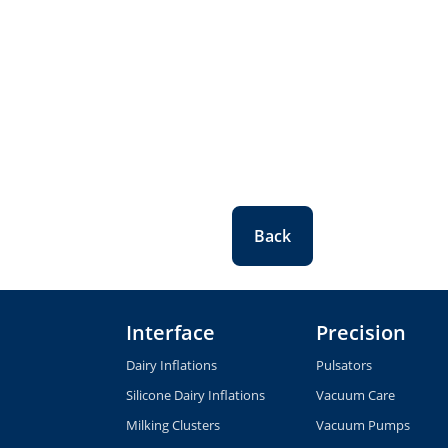
Back
Interface
Precision
Dairy Inflations
Pulsators
Silicone Dairy Inflations
Vacuum Care
Milking Clusters
Vacuum Pumps