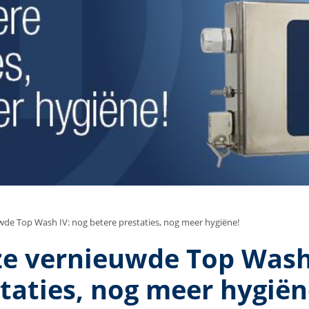
de Top Wash IV: nog betere prestaties, nog meer hygiëne!
e vernieuwde Top Wash 
taties, nog meer hygiën